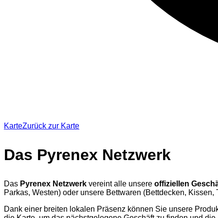
Karte
Zurück zur Karte
Das Pyrenex Netzwerk
Das
Pyrenex Netzwerk
vereint alle unsere
offiziellen Gesch
Parkas, Westen) oder unsere Bettwaren (Bettdecken, Kissen, T
Dank einer breiten lokalen Präsenz können Sie unsere Produkt
die Karte, um das nächstgelegene Geschäft zu finden und di