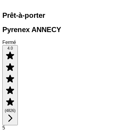
Prêt-à-porter
Pyrenex ANNECY
Fermé
4.0
(
4826
)
5