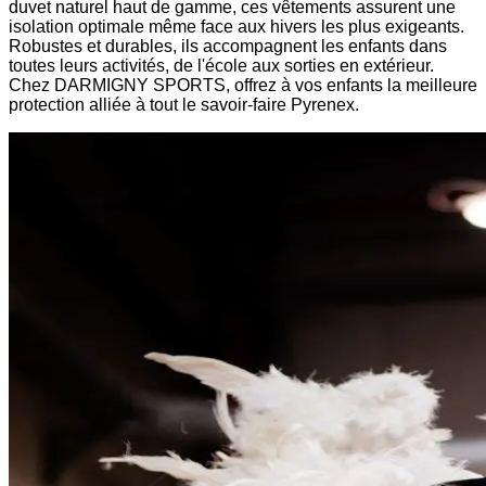
duvet naturel haut de gamme, ces vêtements assurent une
isolation optimale même face aux hivers les plus exigeants.
Robustes et durables, ils accompagnent les enfants dans
toutes leurs activités, de l'école aux sorties en extérieur.
Chez DARMIGNY SPORTS, offrez à vos enfants la meilleure
protection alliée à tout le savoir-faire Pyrenex.