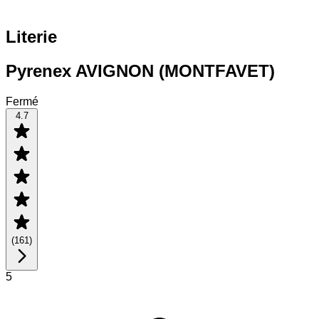
Literie
Pyrenex AVIGNON (MONTFAVET)
Fermé
4.7
(
161
)
5