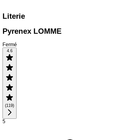
Literie
Pyrenex LOMME
Fermé
4.6
(
119
)
5