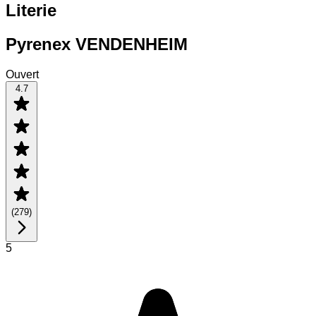
Literie
Pyrenex VENDENHEIM
Ouvert
4.7
(
279
)
5