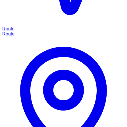
Route
Route