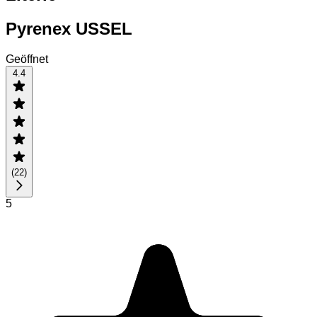
Pyrenex USSEL
Geöffnet
4.4
(
22
)
5