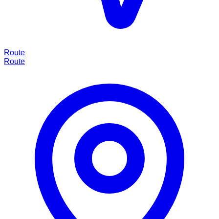
Route
Route