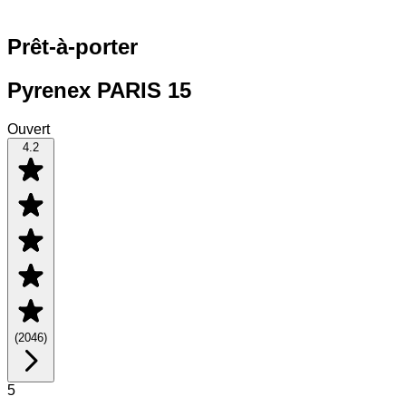
Prêt-à-porter
Pyrenex PARIS 15
Ouvert
4.2
(
2046
)
5