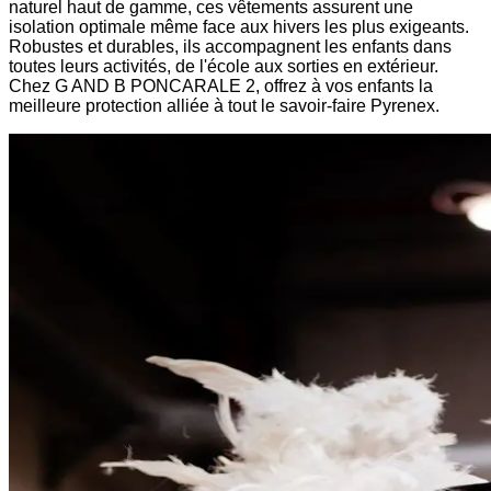
naturel haut de gamme, ces vêtements assurent une
isolation optimale même face aux hivers les plus exigeants.
Robustes et durables, ils accompagnent les enfants dans
toutes leurs activités, de l'école aux sorties en extérieur.
Chez G AND B PONCARALE 2, offrez à vos enfants la
meilleure protection alliée à tout le savoir-faire Pyrenex.