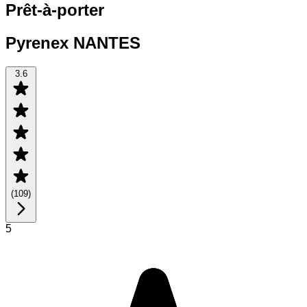
Prêt-à-porter
Pyrenex NANTES
3.6
(
109
)
5