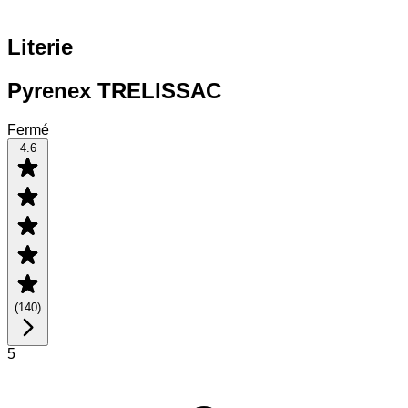
Literie
Pyrenex TRELISSAC
Fermé
4.6
(
140
)
5