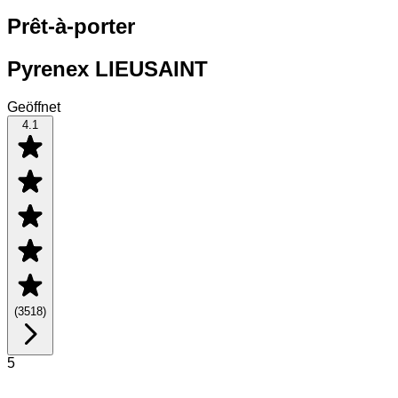
Prêt-à-porter
Pyrenex LIEUSAINT
Geöffnet
4.1
(
3518
)
5