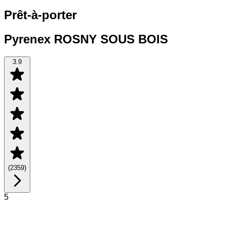
Prêt-à-porter
Pyrenex ROSNY SOUS BOIS
3.9
(
2359
)
5