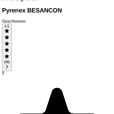
Pyrenex BESANCON
Geschlossen
4.5
(
98
)
5