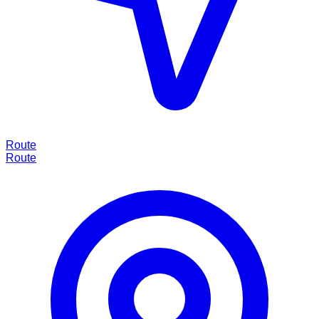
Route
Route