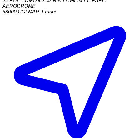
24 RUE EDMOND MARIN LA MESLEE PARC
AERODROME
68000
COLMAR
,
France