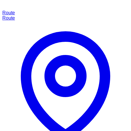
Route
Route