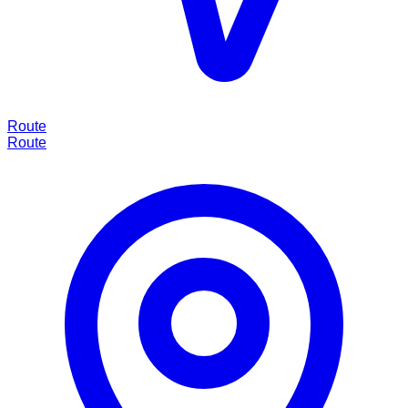
Route
Route