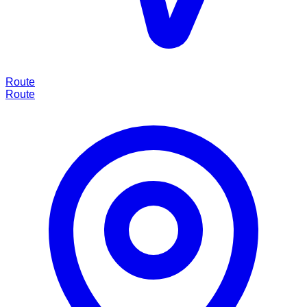
Route
Route