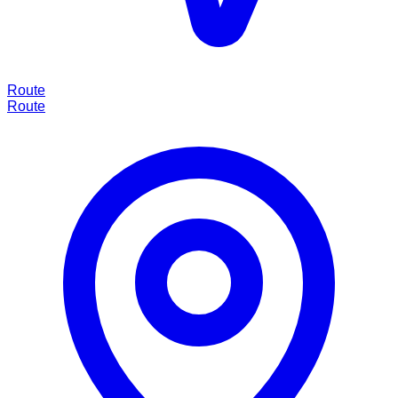
Route
Route