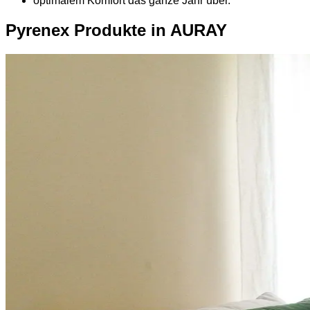
optimalem Komfort das ganze Jahr über.
Pyrenex Produkte in AURAY