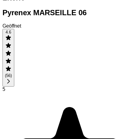
Pyrenex MARSEILLE 06
Geöffnet
4.6
(
56
)
5